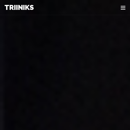
T
R
I
I
N
I
K
S